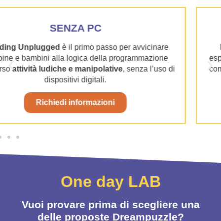
BEE-BOT
L’apetta robot:
Il primo amico programmabile pe
esplorare, scoprire e imparare. L’apetta robot divent
di
compagno di gioco intelligente, che si muove segu
le istruzioni date dai bambini.
Richiedi informazioni
One day LAB
Vuoi provare prima di scegliere una
delle proposte Dreampuzzle?