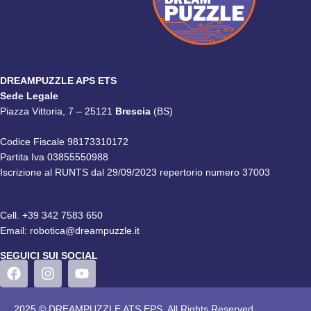
DREAMPUZZLE APS ETS
Sede Legale
Piazza Vittoria, 7 – 25121
Brescia
(BS)
Codice Fiscale 98173310172
Partita Iva 03855550988
Iscrizione al RUNTS dal 29/09/2023 repertorio numero 37003
Cell.
+39 342 7583 650
Email:
robotica@dreampuzzle.it
SEGUICI SUI SOCIAL
2025 © DREAMPUZZLE ATS EPS. All Rights Reserved