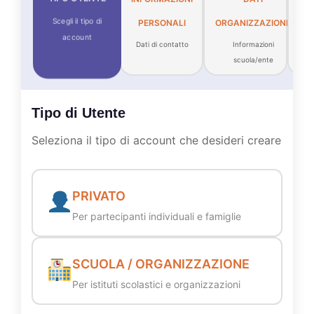
Scegli il tipo di
PERSONALI
ORGANIZZAZIONE
C
account
Dati di contatto
Informazioni
A
scuola/ente
Tipo di Utente
Seleziona il tipo di account che desideri creare
PRIVATO
Per partecipanti individuali e famiglie
SCUOLA / ORGANIZZAZIONE
Per istituti scolastici e organizzazioni